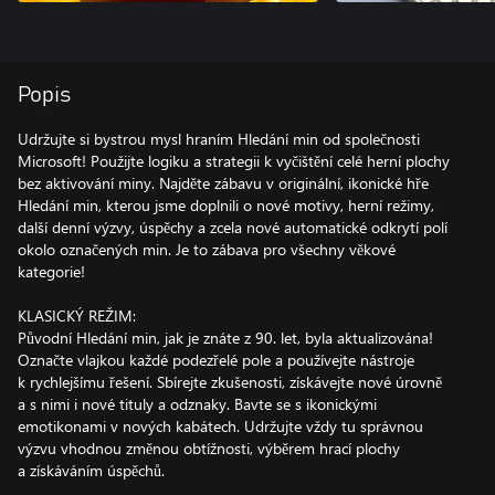
Popis
Udržujte si bystrou mysl hraním Hledání min od společnosti
Microsoft! Použijte logiku a strategii k vyčištění celé herní plochy
bez aktivování miny. Najděte zábavu v originální, ikonické hře
Hledání min, kterou jsme doplnili o nové motivy, herní režimy,
další denní výzvy, úspěchy a zcela nové automatické odkrytí polí
okolo označených min. Je to zábava pro všechny věkové
kategorie!
KLASICKÝ REŽIM:
Původní Hledání min, jak je znáte z 90. let, byla aktualizována!
Označte vlajkou každé podezřelé pole a používejte nástroje
k rychlejšímu řešení. Sbírejte zkušenosti, získávejte nové úrovně
a s nimi i nové tituly a odznaky. Bavte se s ikonickými
emotikonami v nových kabátech. Udržujte vždy tu správnou
výzvu vhodnou změnou obtížnosti, výběrem hrací plochy
a získáváním úspěchů.