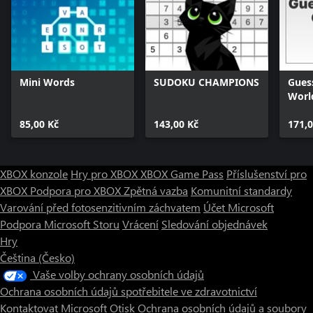
Mini Words
SUDOKU CHAMPIONS
Guess
Worl
85,00 Kč
143,00 Kč
171,0
XBOX konzole
Hry pro XBOX
XBOX Game Pass
Příslušenství pro
XBOX
Podpora pro XBOX
Zpětná vazba
Komunitní standardy
Varování před fotosenzitivním záchvatem
Účet Microsoft
Podpora Microsoft Storu
Vrácení
Sledování objednávek
Hry
Čeština (Česko)
Vaše volby ochrany osobních údajů
Ochrana osobních údajů spotřebitele ve zdravotnictví
Kontaktovat Microsoft
Otisk
Ochrana osobních údajů a soubory