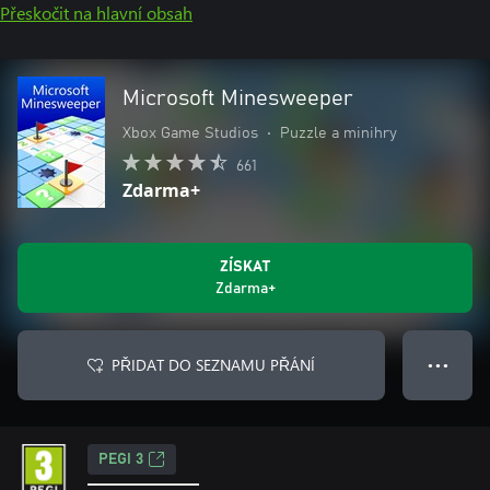
Přeskočit na hlavní obsah
Microsoft Minesweeper
Xbox Game Studios
•
Puzzle a minihry
661
Zdarma+
ZÍSKAT
Zdarma+
PŘIDAT DO SEZNAMU PŘÁNÍ
● ● ●
PEGI 3