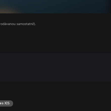
prodávanou samostatně).
es X|S