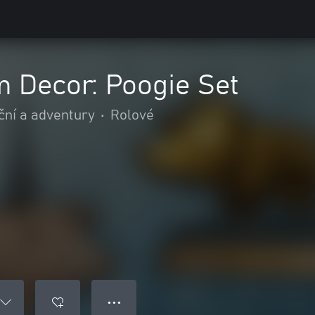
 Decor: Poogie Set
ční a adventury
•
Rolové
● ● ●