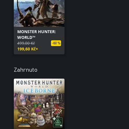
MONSTER HUNTER:
WORLD™
499,00 Kč
-60 %
199,60 Kč+
Zahrnuto