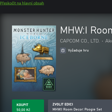
Přeskočit na hlavní obsah
MHW:I Room
CAPCOM CO., LTD.
•
Ak
Vyžaduje hru
ZVOLIT EDICI
KOUPIT
MHW:I Room Decor: Poogie Set
50,00 Kč