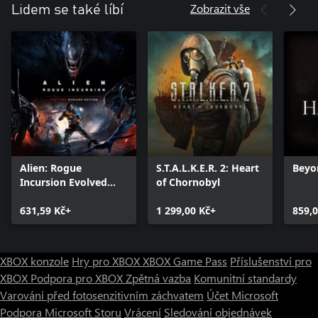
Zobrazit vše
Lidem se také líbí
Alien: Rogue
S.T.A.L.K.E.R. 2: Heart
Beyo
Incursion Evolved
of Chornobyl
Edition
631,59 Kč+
1 299,00 Kč+
859,0
XBOX konzole
Hry pro XBOX
XBOX Game Pass
Příslušenství pro
XBOX
Podpora pro XBOX
Zpětná vazba
Komunitní standardy
Varování před fotosenzitivním záchvatem
Účet Microsoft
Podpora Microsoft Storu
Vrácení
Sledování objednávek