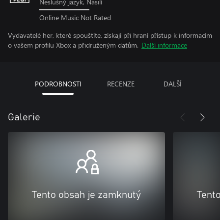
Neslušný jazyk, Násilí
Online Music Not Rated
Vydavatelé her, které spouštíte, získají při hraní přístup k informacím
o vašem profilu Xbox a přidruženým datům.
Další informace
PODROBNOSTI
RECENZE
DALŠÍ
Galerie
Tento obsah je zamknutý
Tent