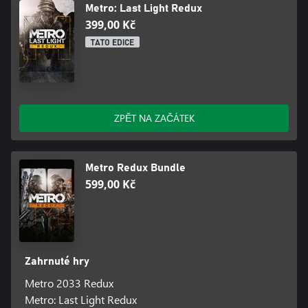
Metro: Last Light Redux
Based on the internationally bestselling novel series by Dmitry
399,00 Kč
Glukhovsky.
TATO EDICE
ZPĚT NA ZAČÁTEK
Metro Redux Bundle
599,00 Kč
Zahrnuté hry
Metro 2033 Redux
Metro: Last Light Redux