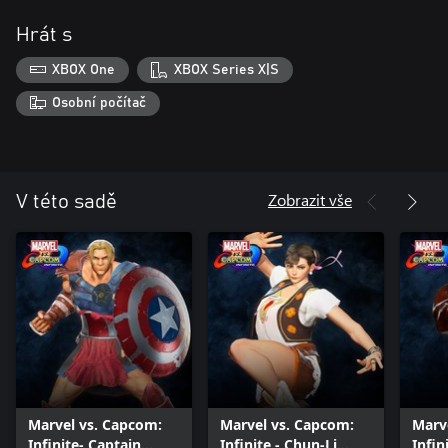
Hrát s
XBOX One
XBOX Series X|S
Osobní počítač
Zobrazit vše
V této sadě
Marvel vs. Capcom:
Marvel vs. Capcom:
Marv
Infinite- Captain
Infinite - Chun-Li
Infin