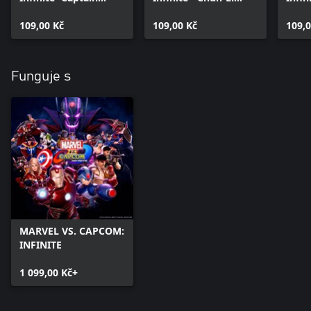
America Gladiator
Casual Costume
Cost
Costume
109,00 Kč
109,00 Kč
109,0
Funguje s
MARVEL VS. CAPCOM:
INFINITE
1 099,00 Kč+