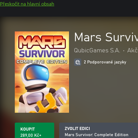
Přeskočit na hlavní obsah
Mars Surviv
QubicGames S.A.
•
Akč
2 Podporované jazyky
ZVOLIT EDICI
KOUPIT
Mars Survivor: Complete Edition
289,00 Kč+