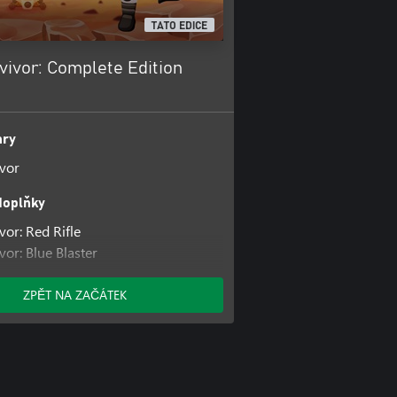
TATO EDICE
vivor: Complete Edition
hry
vor
doplňky
vor: Red Rifle
or: Blue Blaster
vor: Green Gun
ZPĚT NA ZAČÁTEK