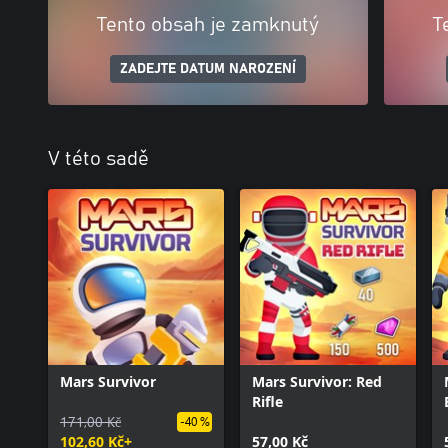
Tento obsah je zamknutý
T
ZADEJTE DATUM NAROZENÍ
V této sadě
Mars Survivor
Mars Survivor: Red
Rifle
171,00 Kč
-40 %
102,60 Kč+
57,00 Kč