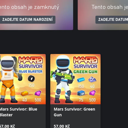
ento obsah je zamknutý
Tento obsah j
ZADEJTE DATUM NAROZENÍ
ZADEJTE DATUM
Mars Survivor: Blue
Mars Survivor: Green
Blaster
Gun
57,00 Kč
57,00 Kč