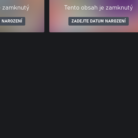
e zamknutý
Tento obsah je zamknutý
 NAROZENÍ
ZADEJTE DATUM NAROZENÍ