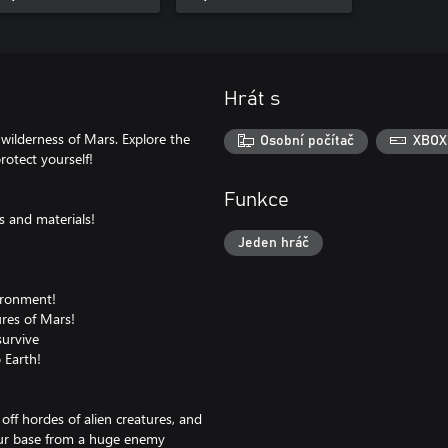
Hrát s
 wilderness of Mars. Explore the
Osobní počítač
XBOX
rotect yourself!
Funkce
s and materials!
Jeden hráč
vironment!
ures of Mars!
survive
 Earth!
off hordes of alien creatures, and
your base from a huge enemy