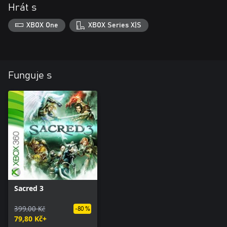
Hrát s
XBOX One
XBOX Series X|S
Funguje s
Sacred 3
399,00 Kč
-80 %
79,80 Kč+