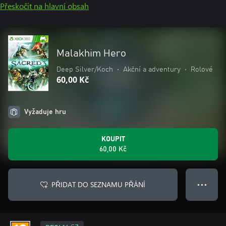
Přeskočit na hlavní obsah
Malakhim Hero
Deep Silver/Koch
•
Akční a adventury
•
Rolové
60,00 Kč
Vyžaduje hru
KOUPIT
60,00 Kč
PŘIDAT DO SEZNAMU PŘÁNÍ
● ● ●