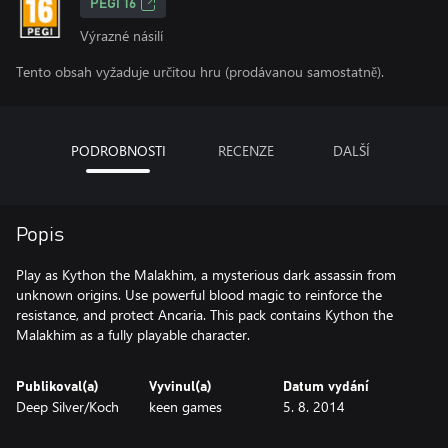
PEGI 16
Výrazné násilí
Tento obsah vyžaduje určitou hru (prodávanou samostatně).
PODROBNOSTI
RECENZE
DALŠÍ
Popis
Play as Kython the Malakhim, a mysterious dark assassin from
unknown origins. Use powerful blood magic to reinforce the
resistance, and protect Ancaria. This pack contains Kython the
Malakhim as a fully playable character.
Publikoval(a)
Vyvinul(a)
Datum vydání
Deep Silver/Koch
keen games
5. 8. 2014