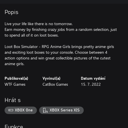
Popis
Live your life like there is no tomorrow.
Earn money by finishing crazy jobs from a random selection, just
to spend all of it on loot boxes.
Loot Box Simulator - RPG Anime Girls brings pretty anime girls
and exciting loot boxes to your console. Choose between 4
action options and win great collectible pictures of the cutest
anime girls.
Publikoval(a)
Vyvinul(a)
Datum vydání
WTF Games
CatBox Games
15. 7. 2022
Hrát s
XBOX One
XBOX Series X|S
Funkce