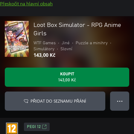
Přeskočit na hlavní obsah
Loot Box Simulator - RPG Anime
Girls
WTF Games
•
Jiné
•
Puzzle a minihry
•
Simulátory
•
Slovní
143,00 Kč
KOUPIT
143,00 Kč
PŘIDAT DO SEZNAMU PŘÁNÍ
● ● ●
PEGI 12