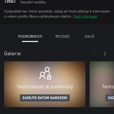
Sexuální narážky
Vydavatelé her, které spouštíte, získají při hraní přístup k informacím
o vašem profilu Xbox a přidruženým datům.
Další informace
PODROBNOSTI
RECENZE
DALŠÍ
Galerie
Tento obsah je zamknutý
Tent
ZADEJTE DATUM NAROZENÍ
ZAD