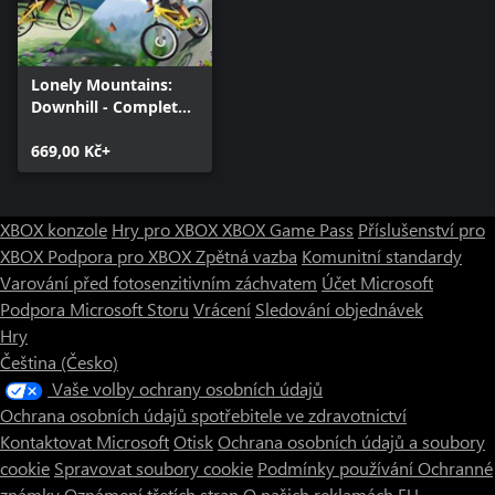
Lonely Mountains:
Downhill - Complete
Bundle
669,00 Kč+
XBOX konzole
Hry pro XBOX
XBOX Game Pass
Příslušenství pro
XBOX
Podpora pro XBOX
Zpětná vazba
Komunitní standardy
Varování před fotosenzitivním záchvatem
Účet Microsoft
Podpora Microsoft Storu
Vrácení
Sledování objednávek
Hry
Čeština (Česko)
Vaše volby ochrany osobních údajů
Ochrana osobních údajů spotřebitele ve zdravotnictví
Kontaktovat Microsoft
Otisk
Ochrana osobních údajů a soubory
cookie
Spravovat soubory cookie
Podmínky používání
Ochranné
známky
Oznámení třetích stran
O našich reklamách
EU