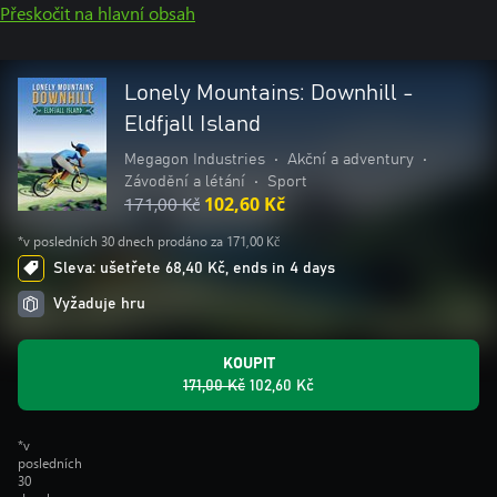
Přeskočit na hlavní obsah
Lonely Mountains: Downhill -
Eldfjall Island
Megagon Industries
•
Akční a adventury
•
Závodění a létání
•
Sport
171,00 Kč
102,60 Kč
*v posledních 30 dnech prodáno za 171,00 Kč
Sleva: ušetřete 68,40 Kč, ends in 4 days
Vyžaduje hru
KOUPIT
171,00 Kč
102,60 Kč
*v
posledních
30