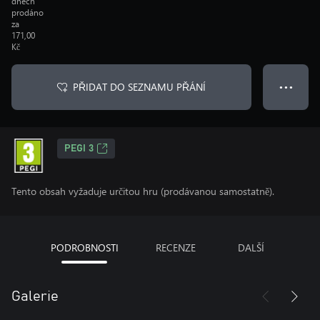
dnech
prodáno
za
171,00
Kč
PŘIDAT DO SEZNAMU PŘÁNÍ
● ● ●
PEGI 3
Tento obsah vyžaduje určitou hru (prodávanou samostatně).
PODROBNOSTI
RECENZE
DALŠÍ
Galerie