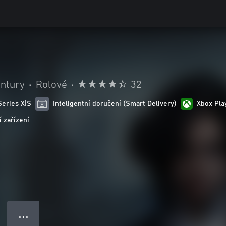
entury
•
Rolové
•
32
Series X|S
Inteligentní doručení (Smart Delivery)
Xbox Pl
 zařízení
● ● ●