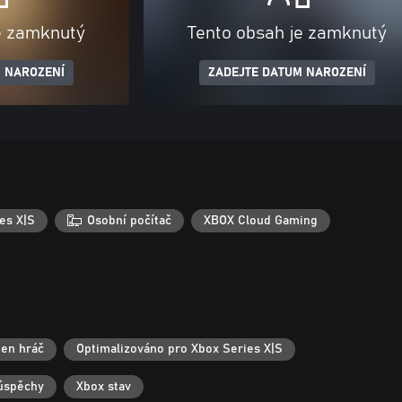
e zamknutý
Tento obsah je zamknutý
 NAROZENÍ
ZADEJTE DATUM NAROZENÍ
es X|S
Osobní počítač
XBOX Cloud Gaming
en hráč
Optimalizováno pro Xbox Series X|S
úspěchy
Xbox stav