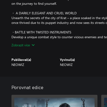
on the journey to find yourself.
・ A DARKLY ELEGANT AND CRUEL WORLD
Unearth the secrets of the city of Krat – a place soaked in the sty
once thrived due to its puppet industry and now sees its streets 
・BATTLE WITH TWISTED INSTRUMENTS
Develop a unique combat style to counter vicious enemies and te
dynamic weapon combinations, utilizing the Legion Arms, and activ
Zobrazit více
・WHAT’S IN A LIE?
There will be times when you will be confronted with choices whe
Publikoval(a)
Vyvinul(a)
in sorrow or despair by lying…or you can choose to tell the truth.
NEOWIZ
NEOWIZ
Carve your own path.
・A CLASSIC REIMAGINED
Experience the beloved fairy tale of Pinocchio reinterpreted as a d
Porovnat edice
players to discover the secrets and symbols hidden within the worl