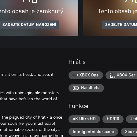
ento obsah je zamknutý
Tento obsah j
ZADEJTE DATUM NAROZENÍ
ZADEJTE DATUM
Hrát s
urns it on its head, and sets it
XBOX One
XBOX Seri
Handheld
lies with unimaginable monsters
hat have befallen the world of
Funkce
the plagued city of Krat - a once
4K Ultra HD
HDR10
Jed
 our soulslike, you must adapt
nfathomable secrets of the city's
Inteligentní doručení
Xbox 
th or weave lies to overcome them