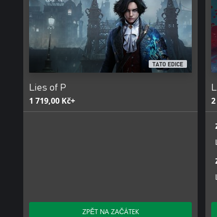
TATO EDICE
Lies of P
L
1 719,00 Kč+
2
ZPĚT NA ZAČÁTEK