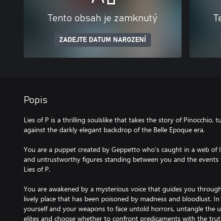
Tento obsah je zamknutý
T
ZADEJTE DATUM NAROZENÍ
Popis
Lies of P is a thrilling soulslike that takes the story of Pinocchio, t
against the darkly elegant backdrop of the Belle Epoque era.
You are a puppet created by Geppetto who’s caught in a web of 
and untrustworthy figures standing between you and the events t
Lies of P.
You are awakened by a mysterious voice that guides you through 
lively place that has been poisoned by madness and bloodlust. In
yourself and your weapons to face untold horrors, untangle the u
elites and choose whether to confront predicaments with the tru