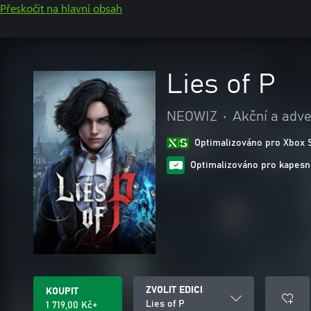
Přeskočit na hlavní obsah
Lies of P
NEOWIZ
•
Akční a adv
Optimalizováno pro Xbox 
Optimalizováno pro kapesní
ZVOLIT EDICI
KOUPIT
Lies of P
1 719,00 Kč+