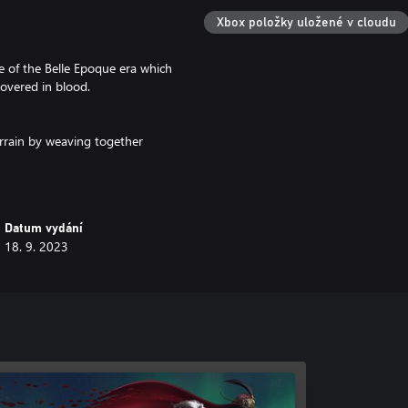
Xbox položky uložené v cloudu
le of the Belle Epoque era which
covered in blood.
rrain by weaving together
ating new abilities.
re you can give comfort to others
Datum vydání
18. 9. 2023
ark, grim narrative that allows
d of Lies of P.