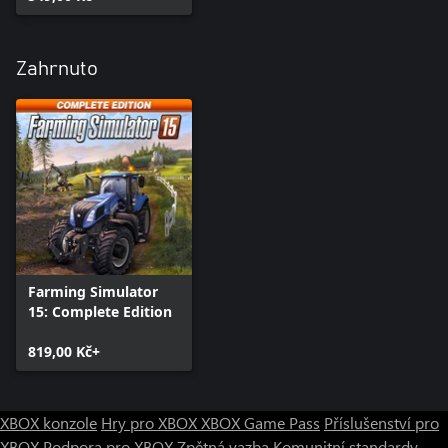
Zahrnuto
Farming Simulator
15: Complete Edition
819,00 Kč+
XBOX konzole
Hry pro XBOX
XBOX Game Pass
Příslušenství pro
XBOX
Podpora pro XBOX
Zpětná vazba
Komunitní standardy