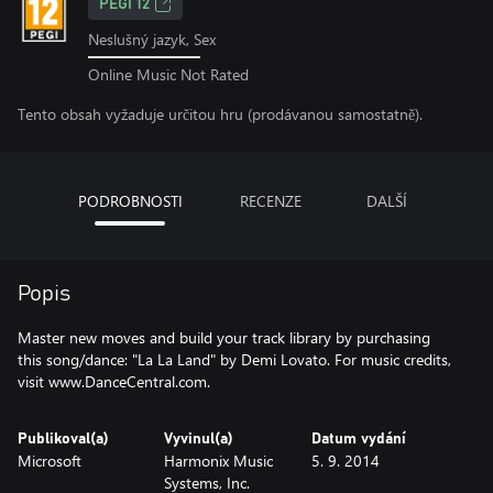
PEGI 12
Neslušný jazyk, Sex
Online Music Not Rated
Tento obsah vyžaduje určitou hru (prodávanou samostatně).
PODROBNOSTI
RECENZE
DALŠÍ
Popis
Master new moves and build your track library by purchasing
this song/dance: "La La Land" by Demi Lovato. For music credits,
visit www.DanceCentral.com.
Publikoval(a)
Vyvinul(a)
Datum vydání
Microsoft
Harmonix Music
5. 9. 2014
Systems, Inc.