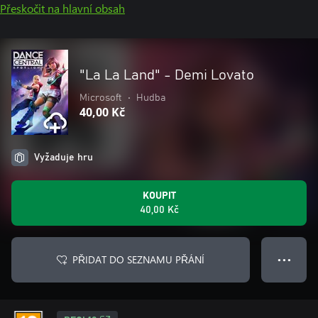
Přeskočit na hlavní obsah
"La La Land" - Demi Lovato
Microsoft
•
Hudba
40,00 Kč
Vyžaduje hru
KOUPIT
40,00 Kč
PŘIDAT DO SEZNAMU PŘÁNÍ
● ● ●