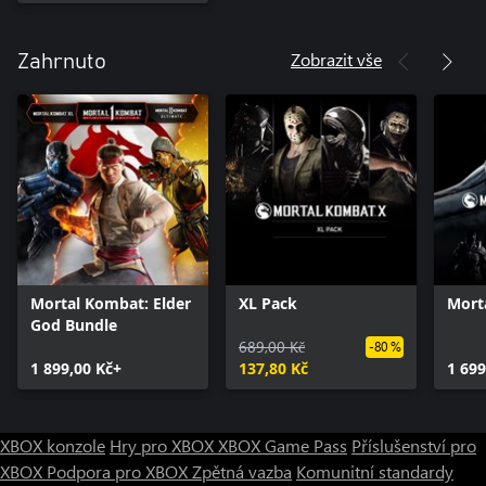
Zobrazit vše
Zahrnuto
Mortal Kombat: Elder
XL Pack
Mort
God Bundle
689,00 Kč
-80 %
1 899,00 Kč+
137,80 Kč
1 699
XBOX konzole
Hry pro XBOX
XBOX Game Pass
Příslušenství pro
XBOX
Podpora pro XBOX
Zpětná vazba
Komunitní standardy