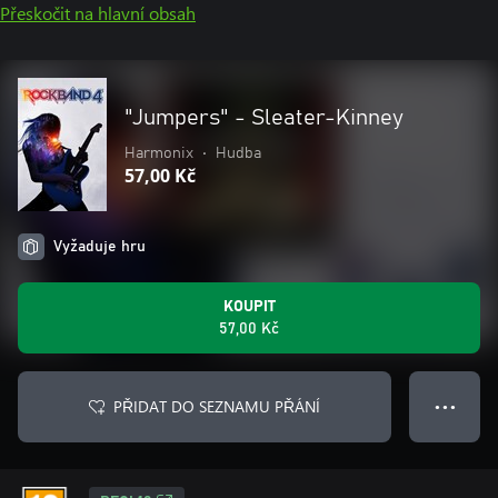
Přeskočit na hlavní obsah
"Jumpers" - Sleater-Kinney
Harmonix
•
Hudba
57,00 Kč
Vyžaduje hru
KOUPIT
57,00 Kč
PŘIDAT DO SEZNAMU PŘÁNÍ
● ● ●