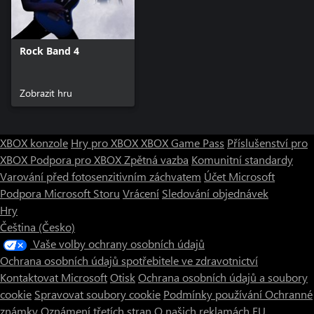
Rock Band 4
Zobrazit hru
XBOX konzole
Hry pro XBOX
XBOX Game Pass
Příslušenství pro
XBOX
Podpora pro XBOX
Zpětná vazba
Komunitní standardy
Varování před fotosenzitivním záchvatem
Účet Microsoft
Podpora Microsoft Storu
Vrácení
Sledování objednávek
Hry
Čeština (Česko)
Vaše volby ochrany osobních údajů
Ochrana osobních údajů spotřebitele ve zdravotnictví
Kontaktovat Microsoft
Otisk
Ochrana osobních údajů a soubory
cookie
Spravovat soubory cookie
Podmínky používání
Ochranné
známky
Oznámení třetích stran
O našich reklamách
EU