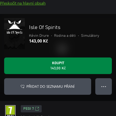
Přeskočit na hlavní obsah
Isle Of Spirits
Kévin Drure
•
Rodina a děti
•
Simulátory
143,00 Kč
KOUPIT
143,00 Kč
PŘIDAT DO SEZNAMU PŘÁNÍ
● ● ●
PEGI 7