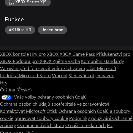
XBOX Series X|S
Funkce
4K Ultra HD
Jeden hráč
XBOX konzole
Hry pro XBOX
XBOX Game Pass
Příslušenství pro
XBOX
Podpora pro XBOX
Zpětná vazba
Komunitní standardy
Varování před fotosenzitivním záchvatem
Účet Microsoft
Podpora Microsoft Storu
Vrácení
Sledování objednávek
Hry
Čeština (Česko)
Vaše volby ochrany osobních údajů
Ochrana osobních údajů spotřebitele ve zdravotnictví
Kontaktovat Microsoft
Otisk
Ochrana osobních údajů a soubory
cookie
Spravovat soubory cookie
Podmínky používání
Ochranné
známky
Oznámení třetích stran
O našich reklamách
EU
Compliance DoCs