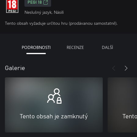
PEGI 18
Neslušný jazyk, Násilí
Tento obsah vyžaduje určitou hru (prodávanou samostatně).
PODROBNOSTI
RECENZE
DALŠÍ
Galerie
Tento obsah je zamknutý
Tent