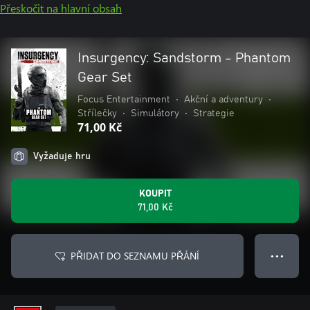
Přeskočit na hlavní obsah
Insurgency: Sandstorm - Phantom
Gear Set
Focus Entertainment
•
Akční a adventury
•
Střílečky
•
Simulátory
•
Strategie
71,00 Kč
Vyžaduje hru
KOUPIT
71,00 Kč
PŘIDAT DO SEZNAMU PŘÁNÍ
● ● ●