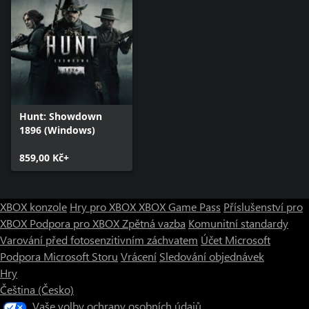
Hunt: Showdown
1896 (Windows)
859,00 Kč+
XBOX konzole
Hry pro XBOX
XBOX Game Pass
Příslušenství pro
XBOX
Podpora pro XBOX
Zpětná vazba
Komunitní standardy
Varování před fotosenzitivním záchvatem
Účet Microsoft
Podpora Microsoft Storu
Vrácení
Sledování objednávek
Hry
Čeština (Česko)
Vaše volby ochrany osobních údajů