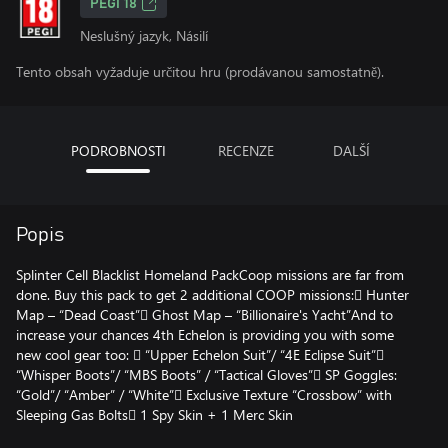
PEGI 18
Neslušný jazyk, Násilí
Tento obsah vyžaduje určitou hru (prodávanou samostatně).
PODROBNOSTI
RECENZE
DALŠÍ
Popis
Splinter Cell Blacklist Homeland PackCoop missions are far from
done. Buy this pack to get 2 additional COOP missions: Hunter
Map – “Dead Coast” Ghost Map – “Billionaire's Yacht”And to
increase your chances 4th Echelon is providing you with some
new cool gear too:  “Upper Echelon Suit”/ “4E Eclipse Suit”
“Whisper Boots”/ “MBS Boots” / “Tactical Gloves” SP Goggles:
“Gold”/ “Amber” / “White” Exclusive Texture “Crossbow” with
Sleeping Gas Bolts 1 Spy Skin + 1 Merc Skin