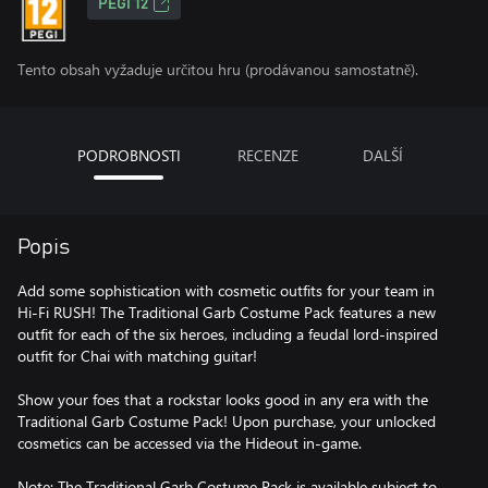
PEGI 12
Tento obsah vyžaduje určitou hru (prodávanou samostatně).
PODROBNOSTI
RECENZE
DALŠÍ
Popis
Add some sophistication with cosmetic outfits for your team in
Hi-Fi RUSH! The Traditional Garb Costume Pack features a new
outfit for each of the six heroes, including a feudal lord-inspired
outfit for Chai with matching guitar!
Show your foes that a rockstar looks good in any era with the
Traditional Garb Costume Pack! Upon purchase, your unlocked
cosmetics can be accessed via the Hideout in-game.
Note: The Traditional Garb Costume Pack is available subject to