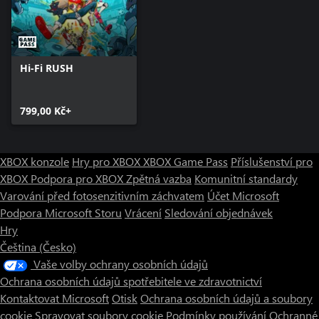
Hi-Fi RUSH
799,00 Kč+
XBOX konzole
Hry pro XBOX
XBOX Game Pass
Příslušenství pro
XBOX
Podpora pro XBOX
Zpětná vazba
Komunitní standardy
Varování před fotosenzitivním záchvatem
Účet Microsoft
Podpora Microsoft Storu
Vrácení
Sledování objednávek
Hry
Čeština (Česko)
Vaše volby ochrany osobních údajů
Ochrana osobních údajů spotřebitele ve zdravotnictví
Kontaktovat Microsoft
Otisk
Ochrana osobních údajů a soubory
cookie
Spravovat soubory cookie
Podmínky používání
Ochranné