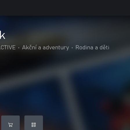
k
CTIVE
•
Akční a adventury
•
Rodina a děti