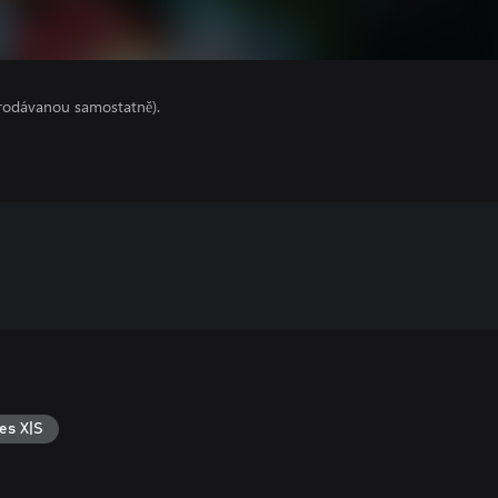
prodávanou samostatně).
es X|S