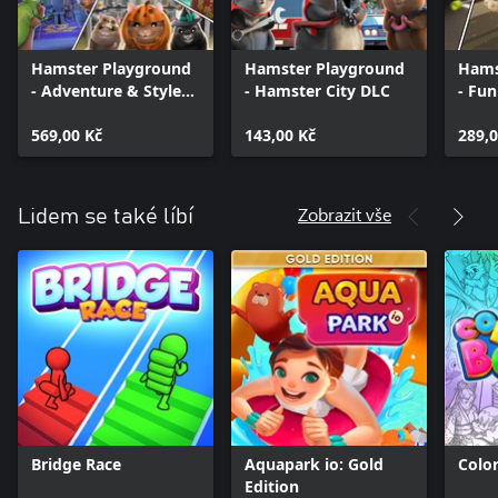
Hamster Playground
Hamster Playground
Hams
- Adventure & Style
- Hamster City DLC
- Fun
DLC Pack
Game
569,00 Kč
143,00 Kč
289,0
Zobrazit vše
Lidem se také líbí
Bridge Race
Aquapark io: Gold
Colo
Edition