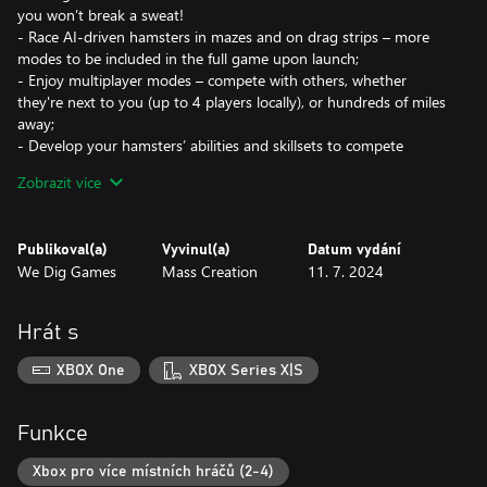
you won’t break a sweat!
- Race AI-driven hamsters in mazes and on drag strips – more
modes to be included in the full game upon launch;
- Enjoy multiplayer modes – compete with others, whether
they're next to you (up to 4 players locally), or hundreds of miles
away;
- Develop your hamsters’ abilities and skillsets to compete
against higher-level opponents;
Zobrazit více
- Look after your hamsters and expand their house – furnish it
with new equipment and make it the mansion they deserve;
- Name your hamsters and customise them – there are over 100
Publikoval(a)
Vyvinul(a)
Datum vydání
cosmetic items!
We Dig Games
Mass Creation
11. 7. 2024
- Enjoy detailed graphics and cute animations, no matter what
mode you're playing!
Hrát s
XBOX One
XBOX Series X|S
Funkce
Xbox pro více místních hráčů (2-4)