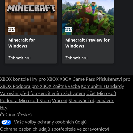
Minecraft for
Minecraft Preview for
Windows
Windows
Zobrazit hru
Zobrazit hru
XBOX konzole
Hry pro XBOX
XBOX Game Pass
Příslušenství pro
XBOX
Podpora pro XBOX
Zpětná vazba
Komunitní standardy
Varování před fotosenzitivním záchvatem
Účet Microsoft
Podpora Microsoft Storu
Vrácení
Sledování objednávek
Hry
Čeština (Česko)
Vaše volby ochrany osobních údajů
Ochrana osobních údajů spotřebitele ve zdravotnictví