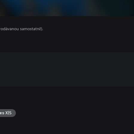
prodávanou samostatně).
es X|S