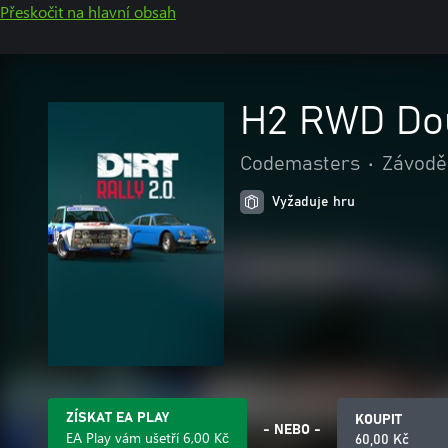
Přeskočit na hlavní obsah
H2 RWD Do
Codemasters
•
Závoděn
Vyžaduje hru
ZÍSKAT EA PLAY
KOUPIT
- NEBO -
EA Play vám ušetří 6,00 Kč
60,00 Kč