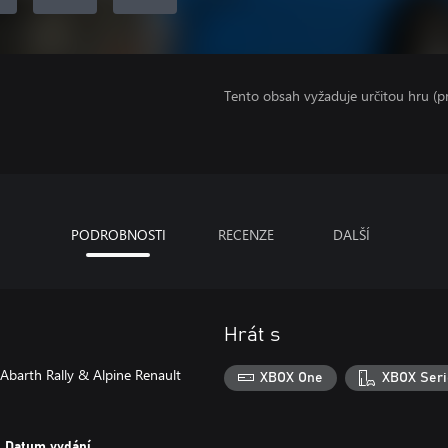
Tento obsah vyžaduje určitou hru (
PODROBNOSTI
RECENZE
DALŠÍ
Hrát s
Abarth Rally & Alpine Renault
XBOX One
XBOX Seri
Datum vydání