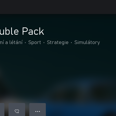
uble Pack
í a létání
•
Sport
•
Strategie
•
Simulátory
● ● ●