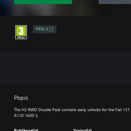
PEGI 3
Popis
The H2 RWD Double Pack contains early unlocks for the Fiat 131 
A110 1600 S.
Publikoval(a)
Vyvinul(a)