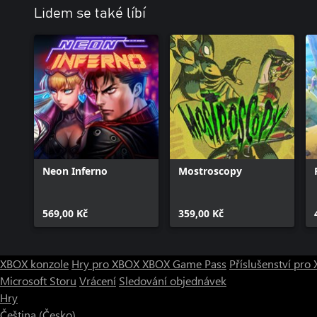
Lidem se také líbí
Neon Inferno
Mostroscopy
569,00 Kč
359,00 Kč
XBOX konzole
Hry pro XBOX
XBOX Game Pass
Příslušenství pr
Microsoft Storu
Vrácení
Sledování objednávek
Hry
Čeština (Česko)