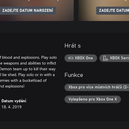
ZADEJTE DATUM NAROZENÍ
ZADEJTE DATUM
Hrát s
 blood and explosions. Play solo
XBOX One
XBOX Seri
 weapons and abilities to inflict
Demon team up to kill their way
l be shed. Play solo or in with a
Funkce
nemies with a bucketload of
and explosions!
Xbox pro více místních hráčů (2-
Vylepšeno pro Xbox One X
Datum vydání
18. 4. 2019