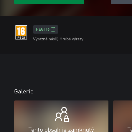
PEGI 16
Výrazné násilí, Hrubé výrazy
Galerie
Tento obsah je zamknutý
T