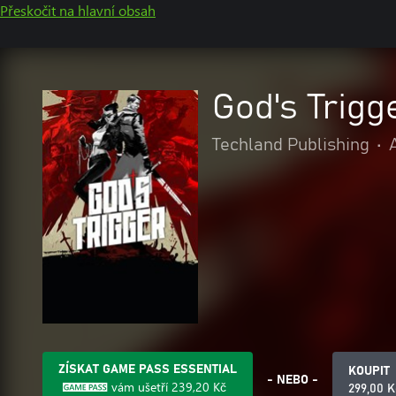
Přeskočit na hlavní obsah
God's Trigg
Techland Publishing
•
ZÍSKAT GAME PASS ESSENTIAL
KOUPIT
- NEBO -
vám ušetří
239,20 Kč
299,00 K