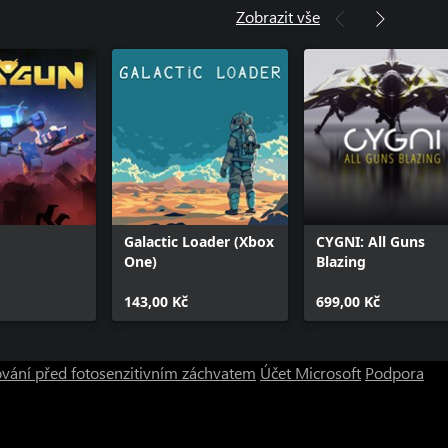
Zobrazit vše
Galactic Loader (Xbox
CYGNI: All Guns
One)
Blazing
143,00 Kč
699,00 Kč
vání před fotosenzitivním záchvatem
Účet Microsoft
Podpora