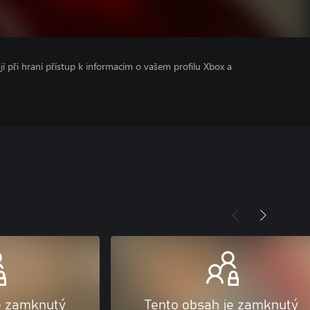
ají při hraní přístup k informacím o vašem profilu Xbox a
e zamknutý
Tento obsah je zamknutý