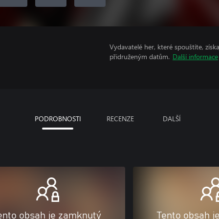
Vydavatelé her, které spouštíte, získ
přidruženým datům.
Další informace
PODROBNOSTI
RECENZE
DALŠÍ
ento obsah je zamknutý
Tento obsah j