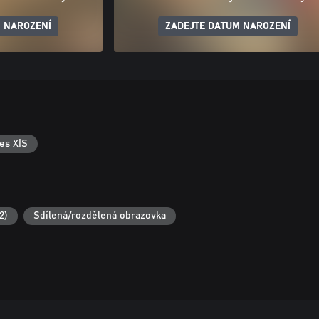
 NAROZENÍ
ZADEJTE DATUM NAROZENÍ
es X|S
2)
Sdílená/rozdělená obrazovka