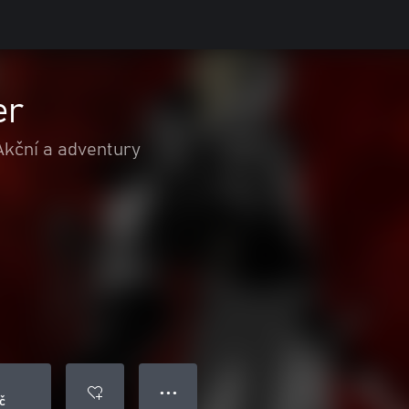
er
Akční a adventury
● ● ●
č