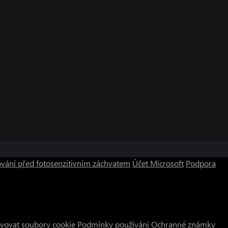
vání před fotosenzitivním záchvatem
Účet Microsoft
Podpora
vovat soubory cookie
Podmínky používání
Ochranné známky