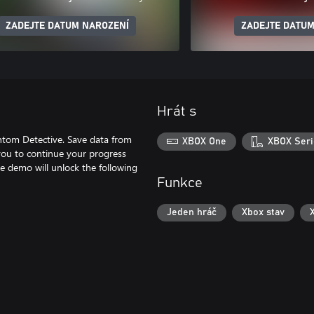
ZADEJTE DATUM NAROZENÍ
ZADEJTE DATUM
Hrát s
antom Detective. Save data from
XBOX One
XBOX Seri
 you to continue your progress
e demo will unlock the following
Funkce
Jeden hráč
Xbox stav