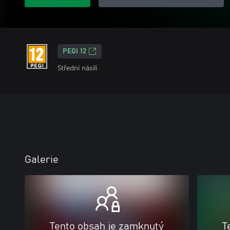
PEGI 12
Střední násilí
Galerie
Tento obsah je zamknutý
T