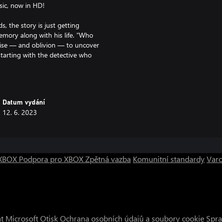
sic, now in HD!
s, the story is just getting
memory along with his life. “Who
rise — and oblivion — to uncover
starting with the detective who
ou can possess and manipulate
zzles in a story chock-full of
Datum vydání
, the classic mystery puzzle game
12. 6. 2023
res upgraded visuals and sound.
y composer Yasumasa Kitagawa
switch between them at any time
s puzzle-solving mystery adventure
o XBOX
Podpora pro XBOX
Zpětná vazba
Komunitní standardy
Varo
t Microsoft
Otisk
Ochrana osobních údajů a soubory cookie
Spra