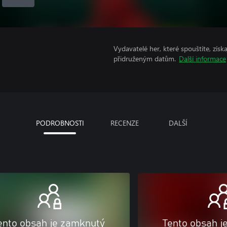
Vydavatelé her, které spouštíte, získ
přidruženým datům.
Další informace
PODROBNOSTI
RECENZE
DALŠÍ
ento obsah je zamknutý
Tento obsah j