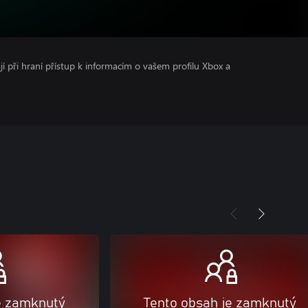
ají při hraní přístup k informacím o vašem profilu Xbox a
e zamknutý
Tento obsah je zamknutý