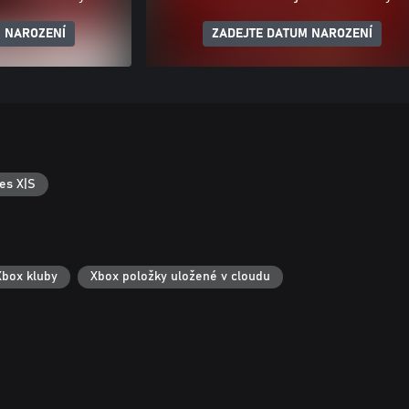
 NAROZENÍ
ZADEJTE DATUM NAROZENÍ
es X|S
Xbox kluby
Xbox položky uložené v cloudu