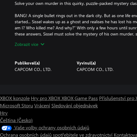
Solve your own murder in this quirky, puzzle-packed mystery clas
BANG! A single bullet rings out in the dark city. But as one life end
started... Sissel wakes up as a ghost and realises he has lost his 
am I? Who killed me? And why?” With only a few hours until sun
these answers, Sissel must solve the mystery of his own murder, 
may have witnessed the crime... Using the powers of the dead, y
Zobrazit více
objects and even rewind time as you work to solve brainteasing pu
quirky humour and charming characters.
Publikoval(a)
Vyvinul(a)
This long-awaited HD remaster of Ghost Trick: Phantom Detective
CAPCOM CO., LTD.
CAPCOM CO., LTD.
directed by Shu Takumi, creator of the Ace Attorney series, featu
Enjoy new music arrangements by celebrated Great Ace Attorne
which are fully synchronized with the original music so you can 
during gameplay. This is no trick: it’s the ultimate version of thi
classic!
XBOX konzole
Hry pro XBOX
XBOX Game Pass
Příslušenství pr
Microsoft Storu
Vrácení
Sledování objednávek
Hry
Čeština (Česko)
Vaše volby ochrany osobních údajů
Ochrana osobních údajů spotřebitele ve zdravotnictví
Kontaktova