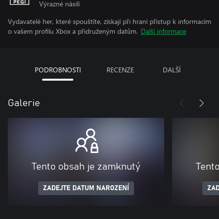
Výrazné násilí
Vydavatelé her, které spouštíte, získají při hraní přístup k informacím
o vašem profilu Xbox a přidruženým datům.
Další informace
PODROBNOSTI
RECENZE
DALŠÍ
Galerie
Tento obsah je zamknutý
Tent
ZADEJTE DATUM NAROZENÍ
ZAD