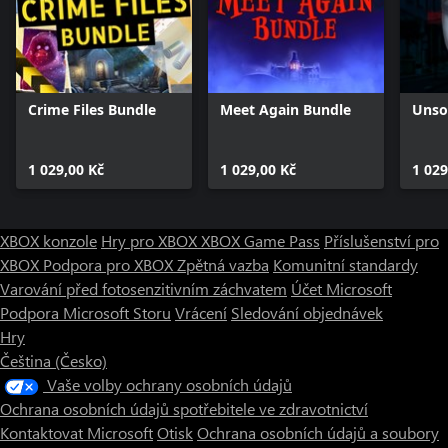
Crime Files Bundle
Meet Again Bundle
Unso
1 029,00 Kč
1 029,00 Kč
1 029
XBOX konzole
Hry pro XBOX
XBOX Game Pass
Příslušenství pro
XBOX
Podpora pro XBOX
Zpětná vazba
Komunitní standardy
Varování před fotosenzitivním záchvatem
Účet Microsoft
Podpora Microsoft Storu
Vrácení
Sledování objednávek
Hry
Čeština (Česko)
Vaše volby ochrany osobních údajů
Ochrana osobních údajů spotřebitele ve zdravotnictví
Kontaktovat Microsoft
Otisk
Ochrana osobních údajů a soubory