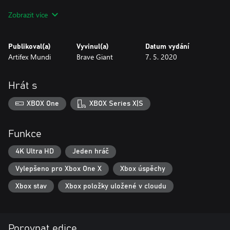
Zobrazit více
Who can you trust when the police are tailing you and following
the evidence only raises further questions? What kind of
important information has been forgotten? Who's face is it
Publikoval(a)
Vyvinul(a)
Datum vydání
behind the Executioner's mask?
Artifex Mundi
Brave Giant
7. 5. 2020
Hrát s
XBOX One
XBOX Series X|S
Funkce
4K Ultra HD
Jeden hráč
Vylepšeno pro Xbox One X
Xbox úspěchy
Xbox stav
Xbox položky uložené v cloudu
Porovnat edice