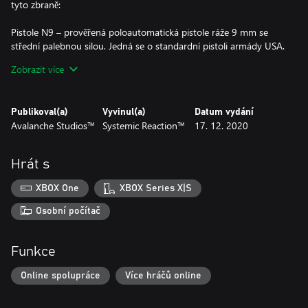
tyto zbraně:
Pistole N9 – prověřená poloautomatická pistole ráže 9 mm se
střední palebnou silou. Jedná se o standardní pistoli armády USA.
Hodí se pro střety na krátkou vzdálenost a jako poslední
Zobrazit více
záchrana, když vám dojde munice do hlavní zbraně.
Útočná puška N16 – Standardní útočná puška z výzbroje armády
Publikoval(a)
Vyvinul(a)
Datum vydání
USA. Jde o snadno ovladatelnou zbraň s možností střelby
Avalanche Studios™
Systemic Reaction™
17. 12. 2020
dávkou. Díky své přesnosti, mířidlům a všestrannosti režimů
střelby se hodí především pro boj na střední až dlouhou
vzdálenost.
Hrát s
Kulomet N60 – N60 je silný víceúčelový kulomet používaný v
XBOX One
XBOX Series X|S
americké armádě už od konce 50. let 20. století. Je vhodný pro
boje na krátkou až střední vzdálenost, při kterých je vysoká
Osobní počítač
kadence palby bez nutnosti častého nabíjení důležitější než
přesnost.
Funkce
Doplňky ke zbraním zahrnují:
Online spolupráce
Více hráčů online
• Rozšířený zásobník pro N9
• Rozšířený zásobník pro N16
• Rozšířený zásobník pro N60