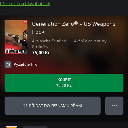
Přeskočit na hlavní obsah
Generation Zero® - US Weapons
Pack
Avalanche Studios™
•
Akční a adventury
•
Střílečky
75,00 Kč
Vyžaduje hru
KOUPIT
75,00 Kč
PŘIDAT DO SEZNAMU PŘÁNÍ
● ● ●