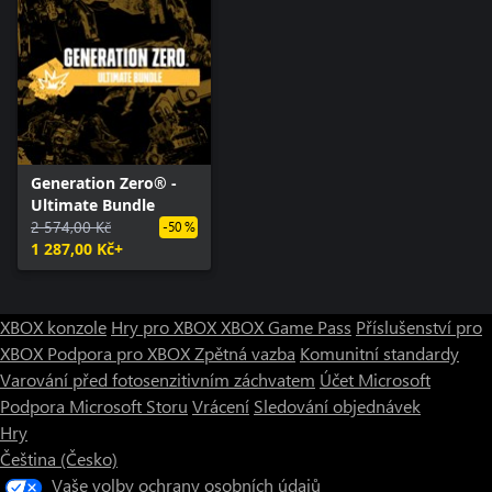
Generation Zero® -
Ultimate Bundle
2 574,00 Kč
-50 %
1 287,00 Kč+
XBOX konzole
Hry pro XBOX
XBOX Game Pass
Příslušenství pro
XBOX
Podpora pro XBOX
Zpětná vazba
Komunitní standardy
Varování před fotosenzitivním záchvatem
Účet Microsoft
Podpora Microsoft Storu
Vrácení
Sledování objednávek
Hry
Čeština (Česko)
Vaše volby ochrany osobních údajů