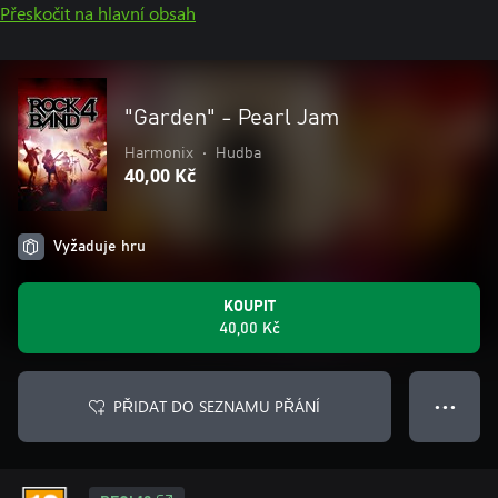
Přeskočit na hlavní obsah
"Garden" - Pearl Jam
Harmonix
•
Hudba
40,00 Kč
Vyžaduje hru
KOUPIT
40,00 Kč
PŘIDAT DO SEZNAMU PŘÁNÍ
● ● ●