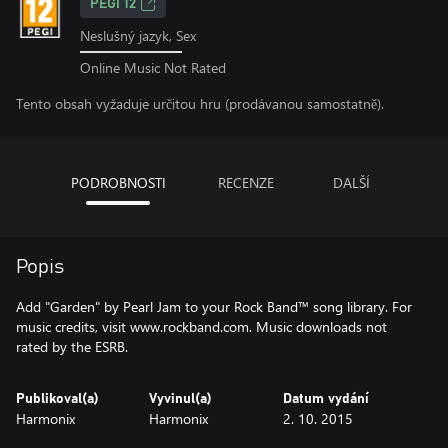
PEGI 12
Neslušný jazyk, Sex
Online Music Not Rated
Tento obsah vyžaduje určitou hru (prodávanou samostatně).
PODROBNOSTI
RECENZE
DALŠÍ
Popis
Add "Garden" by Pearl Jam to your Rock Band™ song library. For
music credits, visit www.rockband.com. Music downloads not
rated by the ESRB.
Publikoval(a)
Vyvinul(a)
Datum vydání
Harmonix
Harmonix
2. 10. 2015