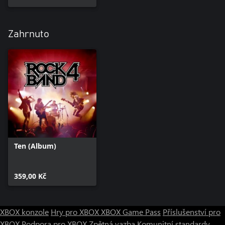
Zahrnuto
Ten (Album)
359,00 Kč
XBOX konzole
Hry pro XBOX
XBOX Game Pass
Příslušenství pro
XBOX
Podpora pro XBOX
Zpětná vazba
Komunitní standardy