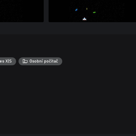
es X|S
Osobní počítač