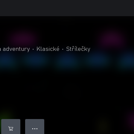
a adventury
•
Klasické
•
Střílečky
● ● ●