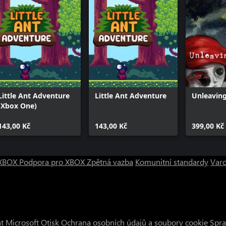
Little Ant Adventure
Little Ant Adventure
Unleavin
(Xbox One)
143,00 Kč
143,00 Kč
399,00 Kč
o XBOX
Podpora pro XBOX
Zpětná vazba
Komunitní standardy
Varo
t Microsoft
Otisk
Ochrana osobních údajů a soubory cookie
Spra