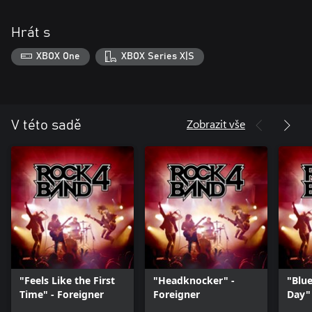
Hrát s
XBOX One
XBOX Series X|S
Zobrazit vše
V této sadě
"Feels Like the First
"Headknocker" -
"Blu
Time" - Foreigner
Foreigner
Day" 