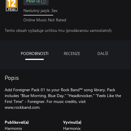
PEGI 12
Neslušný jazyk, Sex
Online Music Not Rated
Tento obsah vyžaduje určitou hru (prodávanou samostatně).
PODROBNOSTI
RECENZE
DALŠÍ
Popis
Add Foreigner Pack 01 to your Rock Band™ song library. Pack
includes "Blue Morning, Blue Day," "Headknocker," "Feels Like the
First Time" - Foreigner. For music credits, visit
www.rockband.com.
Publikoval(a)
Vyvinul(a)
Harmonix
Harmonix