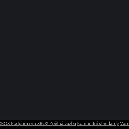
o XBOX
Podpora pro XBOX
Zpětná vazba
Komunitní standardy
Varo