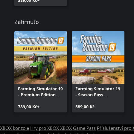
389,00 Kč+
Zahrnuto
Farming Simulator 19
Farming Simulator 19
- Premium Edition
- Season Pass
(Windows 10)
(Windows 10)
789,00 Kč+
589,00 Kč
XBOX konzole
Hry pro XBOX
XBOX Game Pass
Příslušenství pr