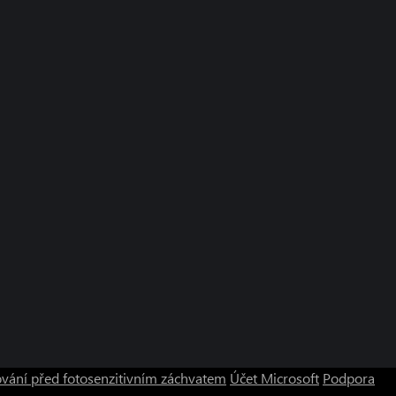
vání před fotosenzitivním záchvatem
Účet Microsoft
Podpora