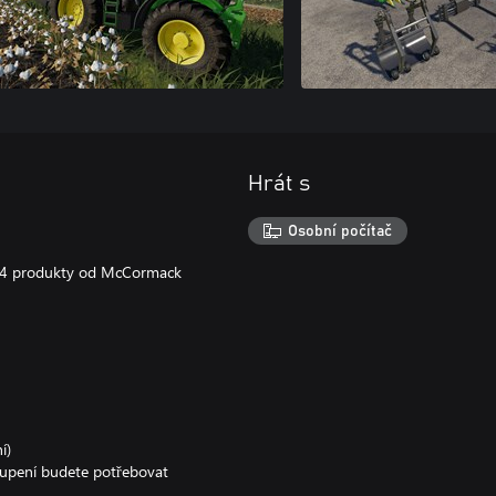
Hrát s
!
Osobní počítač
, 4 produkty od McCormack
í)
oupení budete potřebovat