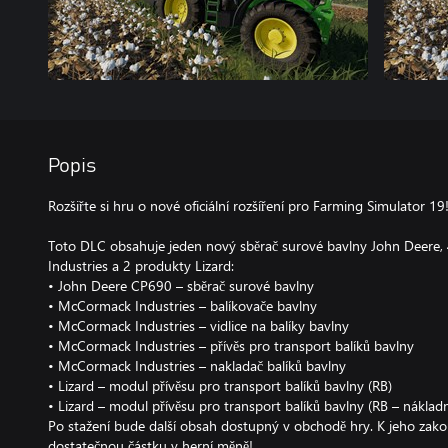
Popis
Rozšiřte si hru o nové oficiální rozšíření pro Farming Simulator 19
Toto DLC obsahuje jeden nový sběrač surové bavlny John Deere
Industries a 2 produkty Lizard:
• John Deere CP690 – sběrač surové bavlny
• McCormack Industries – balíkovače bavlny
• McCormack Industries – vidlice na balíky bavlny
• McCormack Industries – přívěs pro transport balíků bavlny
• McCormack Industries – nakladač balíků bavlny
• Lizard – modul přívěsu pro transport balíků bavlny (RB)
• Lizard – modul přívěsu pro transport balíků bavlny (RB – nákladn
Po stažení bude další obsah dostupný v obchodě hry. K jeho zak
dostatečnou částku v herní měně!