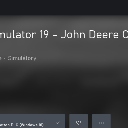
mulator 19 - John Deere
e
•
Simulátory
● ● ●
Cotton DLC (Windows 10)