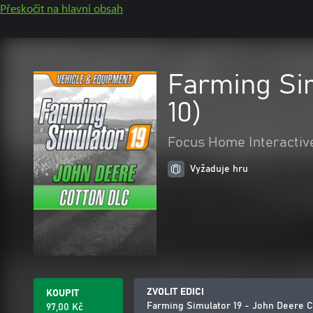
Přeskočit na hlavní obsah
Farming Si
10)
Focus Home Interactiv
Vyžaduje hru
ZVOLIT EDICI
KOUPIT
Farming Simulator 19 - John Deere 
97,00 Kč