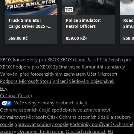
Truck Simulator
Police Simulator:
Road
Cargo Driver 2025 -
Patrol Officers
Simul
USA
Servi
569,00 Kč
859,00 Kč+
859,0
XBOX konzole
Hry pro XBOX
XBOX Game Pass
Příslušenství pro
XBOX
Podpora pro XBOX
Zpětná vazba
Komunitní standardy
Varování před fotosenzitivním záchvatem
Účet Microsoft
Podpora Microsoft Storu
Vrácení
Sledování objednávek
Hry
Čeština (Česko)
Vaše volby ochrany osobních údajů
Ochrana osobních údajů spotřebitele ve zdravotnictví
Kontaktovat Microsoft
Otisk
Ochrana osobních údajů a soubory
cookie
Spravovat soubory cookie
Podmínky používání
Ochranné
známky
Oznámení třetích stran
O našich reklamách
EU