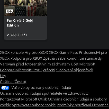
Far Cry® 5 Gold
Edition
2 399,00 Kč+
XBOX konzole
Hry pro XBOX
XBOX Game Pass
Příslušenství pro
XBOX
Podpora pro XBOX
Zpětná vazba
Komunitní standardy
Varování před fotosenzitivním záchvatem
Účet Microsoft
Podpora Microsoft Storu
Vrácení
Sledování objednávek
Hry
Čeština (Česko)
Vaše volby ochrany osobních údajů
Ochrana osobních údajů spotřebitele ve zdravotnictví
Kontaktovat Microsoft
Otisk
Ochrana osobních údajů a soubory
cookie
Spravovat soubory cookie
Podmínky používání
Ochranné