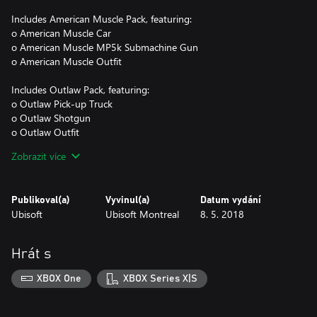
Includes American Muscle Pack, featuring:
o American Muscle Car
o American Muscle MP5k Submachine Gun
o American Muscle Outfit
Includes Outlaw Pack, featuring:
o Outlaw Pick-up Truck
o Outlaw Shotgun
o Outlaw Outfit
Zobrazit více
Includes Explosive Pack, featuring:
o 4x C4 Explosives
o 4x Dynamite Sticks
Publikoval(a)
Vyvinul(a)
Datum vydání
o 4x Proximity Mines
Ubisoft
Ubisoft Montreal
8. 5. 2018
o 4x Grenades
• Includes Chaos Pack, featuring:
Hrát s
o 4x Molotov Cocktails
o 4x Animal Baits
XBOX One
XBOX Series X|S
o 4x The Fast temporary buff
o 4x The Furious temporary buff