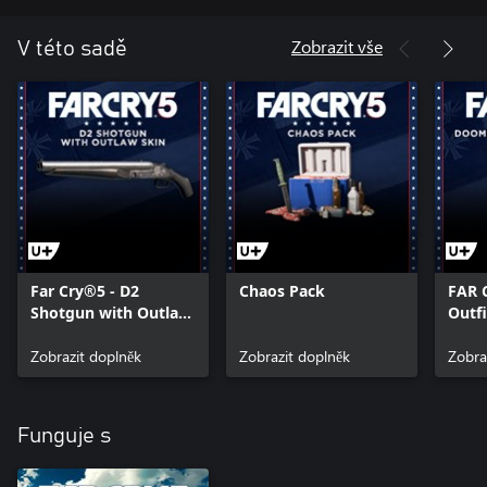
Zobrazit vše
V této sadě
Far Cry®5 - D2
Chaos Pack
FAR 
Shotgun with Outlaw
Outfi
Skin
Zobrazit doplněk
Zobrazit doplněk
Zobra
Funguje s