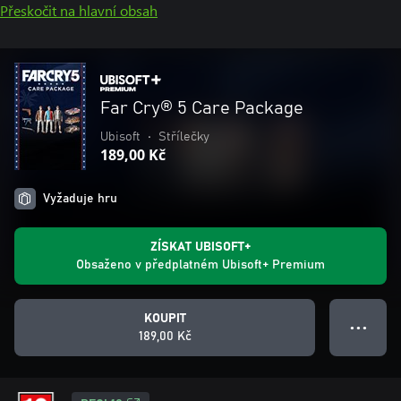
Přeskočit na hlavní obsah
Far Cry® 5 Care Package
Ubisoft
•
Střílečky
189,00 Kč
Vyžaduje hru
ZÍSKAT UBISOFT+
Obsaženo v předplatném Ubisoft+ Premium
KOUPIT
● ● ●
189,00 Kč