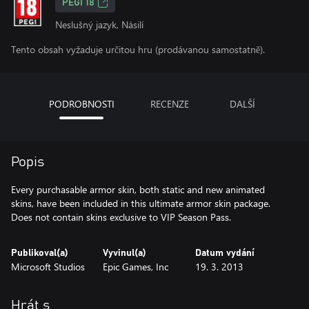
PEGI 18
Neslušný jazyk, Násilí
Tento obsah vyžaduje určitou hru (prodávanou samostatně).
PODROBNOSTI
RECENZE
DALŠÍ
Popis
Every purchasable armor skin, both static and new animated
skins, have been included in this ultimate armor skin package.
Does not contain skins exclusive to VIP Season Pass.
Publikoval(a)
Vyvinul(a)
Datum vydání
Microsoft Studios
Epic Games, Inc
19. 3. 2013
Hrát s