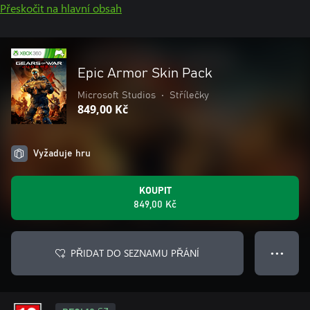
Přeskočit na hlavní obsah
Epic Armor Skin Pack
Microsoft Studios
•
Střílečky
849,00 Kč
Vyžaduje hru
KOUPIT
849,00 Kč
PŘIDAT DO SEZNAMU PŘÁNÍ
● ● ●