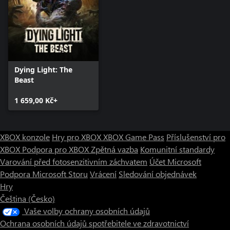
Dying Light: The
Beast
1 659,00 Kč+
XBOX konzole
Hry pro XBOX
XBOX Game Pass
Příslušenství pro
XBOX
Podpora pro XBOX
Zpětná vazba
Komunitní standardy
Varování před fotosenzitivním záchvatem
Účet Microsoft
Podpora Microsoft Storu
Vrácení
Sledování objednávek
Hry
Čeština (Česko)
Vaše volby ochrany osobních údajů
Ochrana osobních údajů spotřebitele ve zdravotnictví