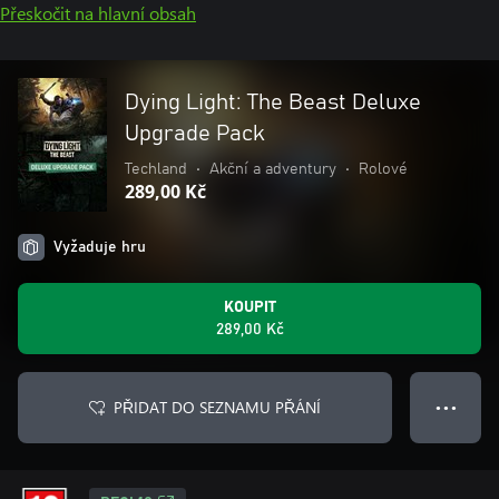
Přeskočit na hlavní obsah
Dying Light: The Beast Deluxe
Upgrade Pack
Techland
•
Akční a adventury
•
Rolové
289,00 Kč
Vyžaduje hru
KOUPIT
289,00 Kč
PŘIDAT DO SEZNAMU PŘÁNÍ
● ● ●