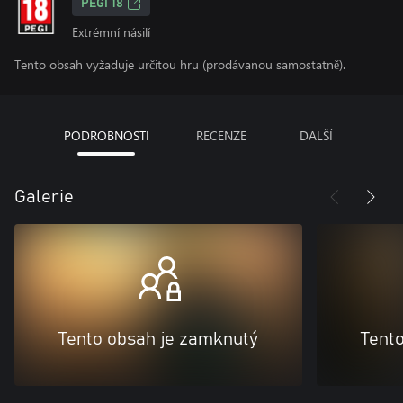
PEGI 18
Extrémní násilí
Tento obsah vyžaduje určitou hru (prodávanou samostatně).
PODROBNOSTI
RECENZE
DALŠÍ
Galerie
Tento obsah je zamknutý
Tent