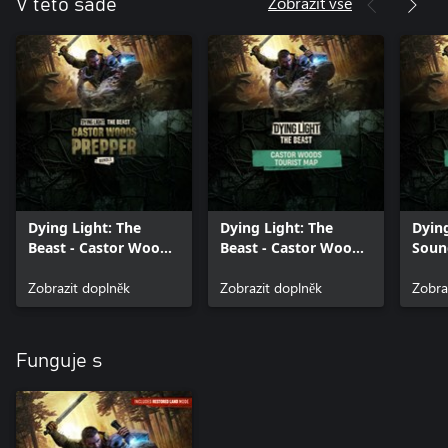
Zobrazit vše
V této sadě
Dying Light: The
Dying Light: The
Dying
Beast - Castor Woods
Beast - Castor Woods
Soun
Prepper Bundle
Tourist Map
Zobrazit doplněk
Zobrazit doplněk
Zobra
Funguje s