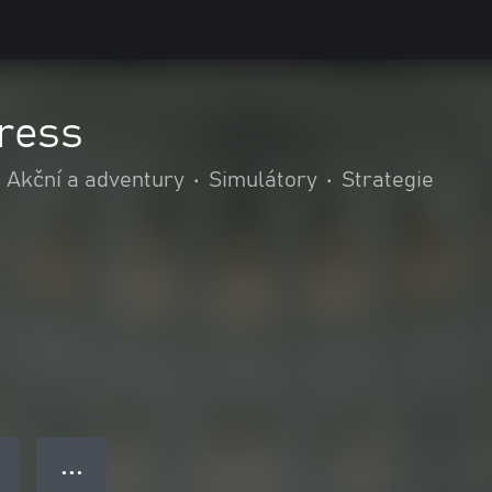
ress
Akční a adventury
•
Simulátory
•
Strategie
● ● ●