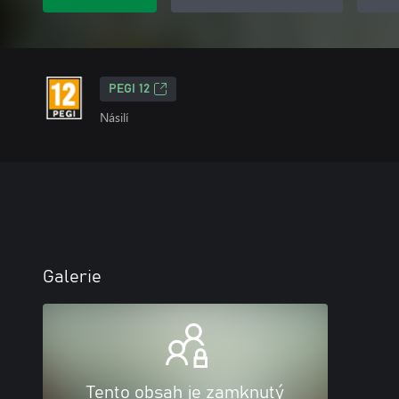
PEGI 12
Násilí
Galerie
Tento obsah je zamknutý