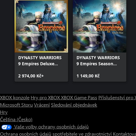
DYNASTY WARRIORS
DYNASTY WARRIORS
9 Empires Deluxe
9 Empires Season
Edition
Pass
2 974,00 Kč+
1 149,00 Kč
XBOX konzole
Hry pro XBOX
XBOX Game Pass
Příslušenství pr
Microsoft Storu
Vrácení
Sledování objednávek
Hry
Čeština (Česko)
Vaše volby ochrany osobních údajů
Ochrana osobních údajů spotřebitele ve zdravotnictví
Kontaktova