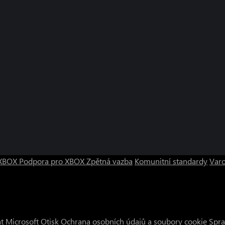
o XBOX
Podpora pro XBOX
Zpětná vazba
Komunitní standardy
Varo
t Microsoft
Otisk
Ochrana osobních údajů a soubory cookie
Spra