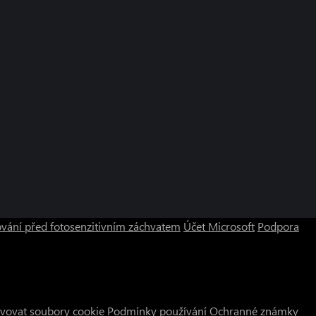
vání před fotosenzitivním záchvatem
Účet Microsoft
Podpora
vovat soubory cookie
Podmínky používání
Ochranné známky