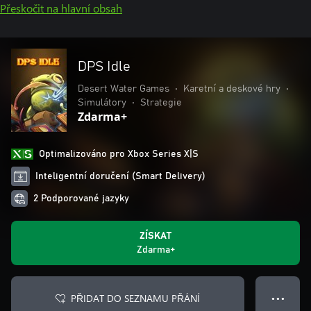
Přeskočit na hlavní obsah
DPS Idle
Desert Water Games
•
Karetní a deskové hry
•
Simulátory
•
Strategie
Zdarma+
Optimalizováno pro Xbox Series X|S
Inteligentní doručení (Smart Delivery)
2 Podporované jazyky
ZÍSKAT
Zdarma+
PŘIDAT DO SEZNAMU PŘÁNÍ
● ● ●