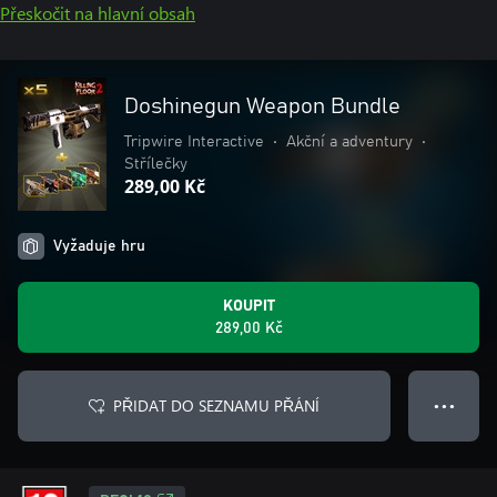
Přeskočit na hlavní obsah
Doshinegun Weapon Bundle
Tripwire Interactive
•
Akční a adventury
•
Střílečky
289,00 Kč
Vyžaduje hru
KOUPIT
289,00 Kč
PŘIDAT DO SEZNAMU PŘÁNÍ
● ● ●