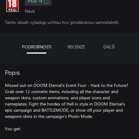
PEGI 18
Násilí
Tento obsah vyžaduje určitou hru (prodávanou samostatně).
PODROBNOSTI
RECENZE
DALŠÍ
Popis
Missed out on DOOM Eternal’s Event Four - Hack to the Future?
Grab over 12 cosmetic items, including all the character and
weapon skins, custom animations, and player icons and
nameplates. Fight the hordes of Hell in style in DOOM Eternal’s
epic campaign and BATTLEMODE, or show off your player and
weapons skins in the campaign’s Photo Mode.
You get: