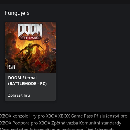
Funguje s
DOOM Eternal
(BATTLEMODE - PC)
Zobrazit hru
XBOX konzole
Hry pro XBOX
XBOX Game Pass
Příslušenství pro
XBOX
Podpora pro XBOX
Zpětná vazba
Komunitní standardy
Varování před fotosenzitivním záchvatem
Účet Microsoft