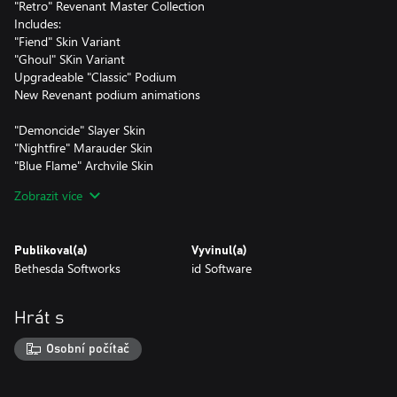
"Retro" Revenant Master Collection
Includes:
"Fiend" Skin Variant
"Ghoul" SKin Variant
Upgradeable "Classic" Podium
New Revenant podium animations
"Demoncide" Slayer Skin
"Nightfire" Marauder Skin
"Blue Flame" Archvile Skin
"Circuit Board Chaingun" Skin
Zobrazit více
"Maykr Combat Shotgun" Skin
"Still Good" Icon
"Ghostpepper" Icon
Publikoval(a)
Vyvinul(a)
"Sprite Master" Icon
Bethesda Softworks
id Software
"Retro Revenant" Nameplate
"Pixel Warrior" Nameplate
"Pixel Master" Nameplate
Hrát s
and more!
Osobní počítač
*This content requires the base game DOOM Eternal to play.