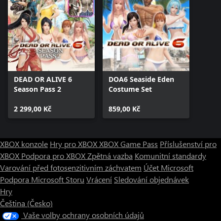
DEAD OR ALIVE 6
DOA6 Seaside Eden
Season Pass 2
Costume Set
2 299,00 Kč
859,00 Kč
XBOX konzole
Hry pro XBOX
XBOX Game Pass
Příslušenství pro
XBOX
Podpora pro XBOX
Zpětná vazba
Komunitní standardy
Varování před fotosenzitivním záchvatem
Účet Microsoft
Podpora Microsoft Storu
Vrácení
Sledování objednávek
Hry
Čeština (Česko)
Vaše volby ochrany osobních údajů