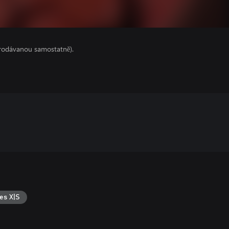
prodávanou samostatně).
es X|S