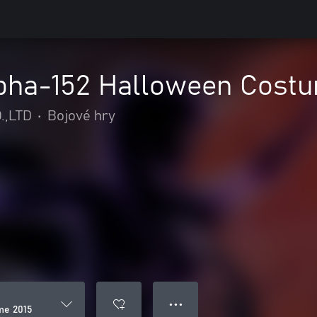
ha-152 Halloween Costu
.,LTD
•
Bojové hry
● ● ●
me 2015