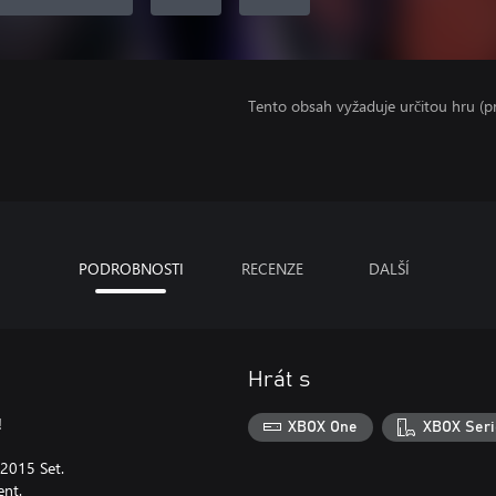
Tento obsah vyžaduje určitou hru (
PODROBNOSTI
RECENZE
DALŠÍ
Hrát s
!
XBOX One
XBOX Seri
 2015 Set.
ent.