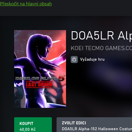
Přeskočit na hlavní obsah
DOA5LR Alp
KOEI TECMO GAMES.CO
Vyžaduje hru
ZVOLIT EDICI
KOUPIT
DOA5LR Alpha-152 Halloween Costu
40,00 Kč