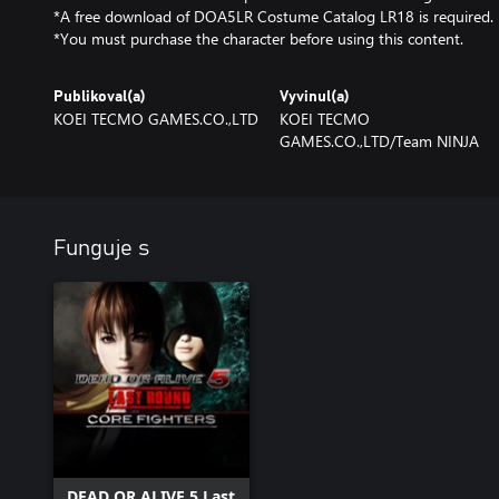
*A free download of DOA5LR Costume Catalog LR18 is required.
*You must purchase the character before using this content.
Publikoval(a)
Vyvinul(a)
KOEI TECMO GAMES.CO.,LTD
KOEI TECMO
GAMES.CO.,LTD/Team NINJA
Funguje s
DEAD OR ALIVE 5 Last