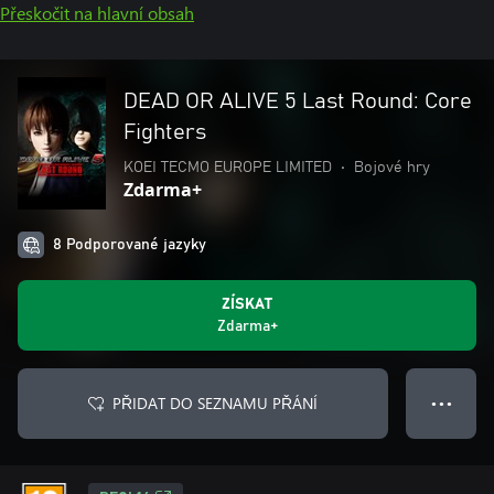
Přeskočit na hlavní obsah
DEAD OR ALIVE 5 Last Round: Core
Fighters
KOEI TECMO EUROPE LIMITED
•
Bojové hry
Zdarma+
8 Podporované jazyky
ZÍSKAT
Zdarma+
PŘIDAT DO SEZNAMU PŘÁNÍ
● ● ●