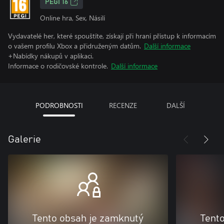
PEGI 16
Online hra, Sex, Násilí
Vydavatelé her, které spouštíte, získají při hraní přístup k informacím
o vašem profilu Xbox a přidruženým datům.
Další informace
+Nabídky nákupů v aplikaci.
Informace o rodičovské kontrole.
Další informace
PODROBNOSTI
RECENZE
DALŠÍ
Galerie
Tento obsah je zamknutý
Tent