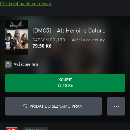
Přeskočit na hlavní obsah
[DMC5] - Alt Heroine Colors
CAPCOM CO., LTD.
•
Akční a adventury
79,50 Kč
Vyžaduje hru
KOUPIT
79,50 Kč
PŘIDAT DO SEZNAMU PŘÁNÍ
● ● ●