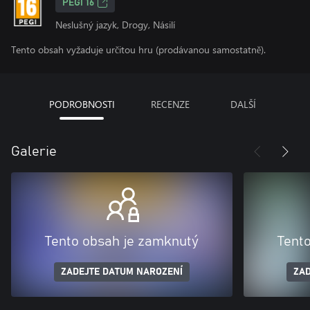
PEGI 16
Neslušný jazyk, Drogy, Násilí
Tento obsah vyžaduje určitou hru (prodávanou samostatně).
PODROBNOSTI
RECENZE
DALŠÍ
Galerie
Tento obsah je zamknutý
Tent
ZADEJTE DATUM NAROZENÍ
ZAD