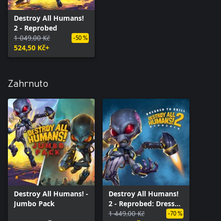
Destroy All Humans!
2 - Reprobed
1 049,00 Kč
-50 %
524,50 Kč+
Zahrnuto
Destroy All Humans! -
Destroy All Humans!
Jumbo Pack
2 - Reprobed: Dressed
to Skill Edition
1 449,00 Kč
-70 %