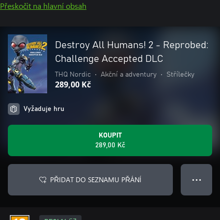
Přeskočit na hlavní obsah
Destroy All Humans! 2 - Reprobed:
Challenge Accepted DLC
THQ Nordic
•
Akční a adventury
•
Střílečky
289,00 Kč
Vyžaduje hru
KOUPIT
289,00 Kč
PŘIDAT DO SEZNAMU PŘÁNÍ
● ● ●