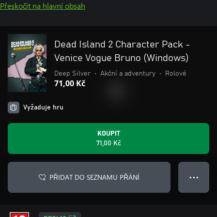
Přeskočit na hlavní obsah
Dead Island 2 Character Pack -
Venice Vogue Bruno (Windows)
Deep Silver
•
Akční a adventury
•
Rolové
71,00 Kč
Vyžaduje hru
KOUPIT
71,00 Kč
PŘIDAT DO SEZNAMU PŘÁNÍ
● ● ●