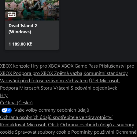
Dead Island 2
(Windows)
1 189,00 Kč+
XBOX konzole
Hry pro XBOX
XBOX Game Pass
Příslušenství pro
XBOX
Podpora pro XBOX
Zpětná vazba
Komunitní standardy
Varování před fotosenzitivním záchvatem
Účet Microsoft
Podpora Microsoft Storu
Vrácení
Sledování objednávek
Hry
Čeština (Česko)
Vaše volby ochrany osobních údajů
Ochrana osobních údajů spotřebitele ve zdravotnictví
Kontaktovat Microsoft
Otisk
Ochrana osobních údajů a soubory
cookie
Spravovat soubory cookie
Podmínky používání
Ochranné