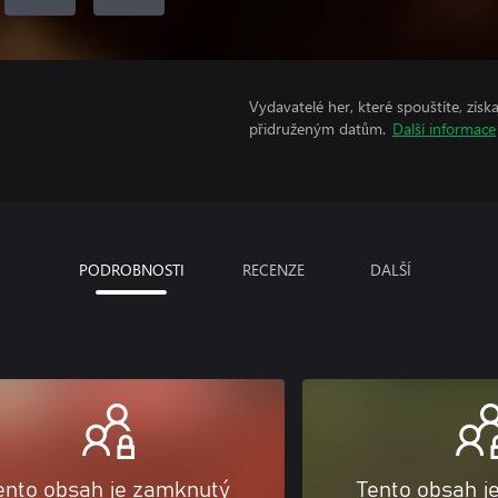
Vydavatelé her, které spouštíte, získ
přidruženým datům.
Další informace
PODROBNOSTI
RECENZE
DALŠÍ
ento obsah je zamknutý
Tento obsah j