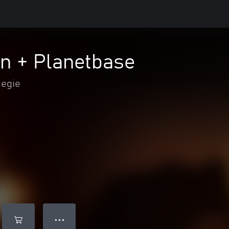
n + Planetbase
tegie
● ● ●