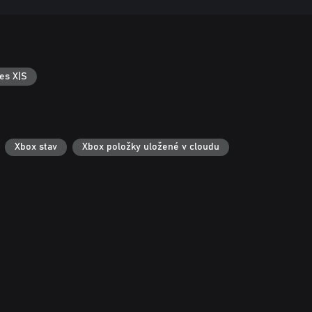
es X|S
Xbox stav
Xbox položky uložené v cloudu