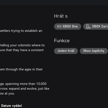
Hrát s
XBOX One
XBOX Seri
ttlers trying to establish an
Funkce
telling your colonists where to
nsure that they have a constant
Jeden hráč
Xbox úspěchy
hem through the ages in their
 Age, spanning more than 10,000
vive, expand and evolve, just like
row at you.
Datum vydání