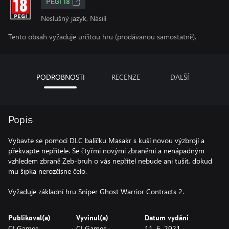
PEGI 18
Neslušný jazyk, Násilí
Tento obsah vyžaduje určitou hru (prodávanou samostatně).
PODROBNOSTI
RECENZE
DALŠÍ
Popis
Vybavte se pomocí DLC balíčku Masakr s kuší novou výzbrojí a
překvapte nepřítele. Se čtyřmi novými zbraněmi a nenápadným
vzhledem zbraně Zeb-bruh o vás nepřítel nebude ani tušit, dokud
mu šipka nerozčísne čelo.
Vyžaduje základní hru Sniper Ghost Warrior Contracts 2.
Publikoval(a)
Vyvinul(a)
Datum vydání
CI Games
CI Games
11. 6. 2021