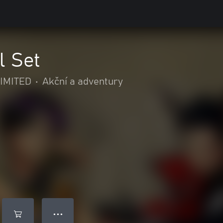
l Set
IMITED
•
Akční a adventury
● ● ●