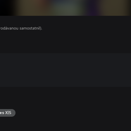
prodávanou samostatně).
es X|S