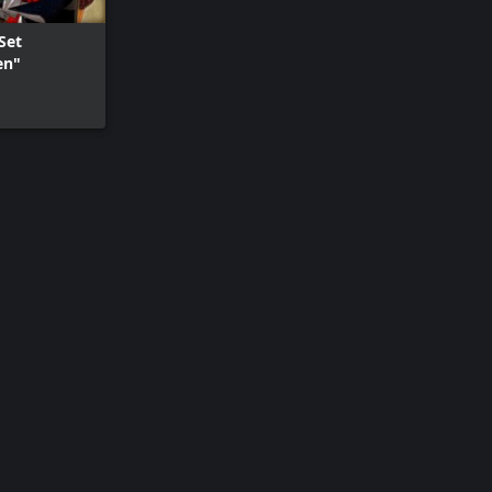
Set
en"