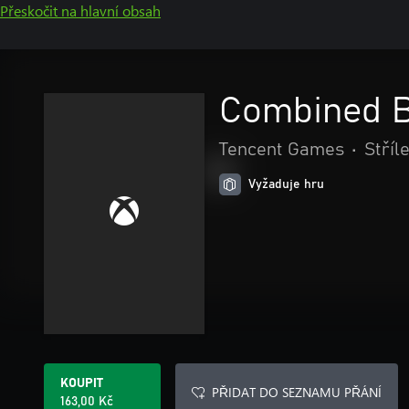
Přeskočit na hlavní obsah
Combined 
Tencent Games
•
Stříl
Vyžaduje hru
KOUPIT
PŘIDAT DO SEZNAMU PŘÁNÍ
163,00 Kč