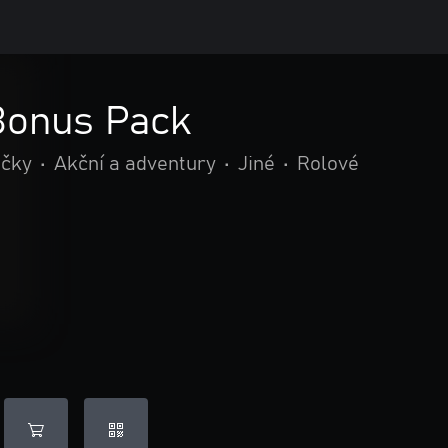
Bonus Pack
ečky
•
Akční a adventury
•
Jiné
•
Rolové