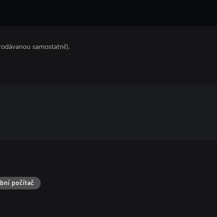
prodávanou samostatně).
bní počítač