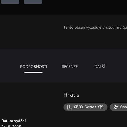
Tento obsah vyžaduje určitou hru (
PODROBNOSTI
RECENZE
DALŠÍ
Hrát s
XBOX Series X|S
Oso
Datum vydání
24. 9. 2025