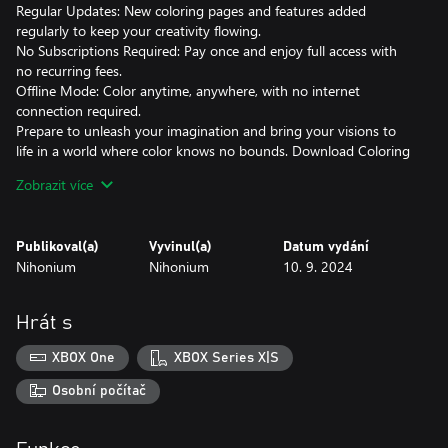
Regular Updates: New coloring pages and features added
regularly to keep your creativity flowing.
No Subscriptions Required: Pay once and enjoy full access with
no recurring fees.
Offline Mode: Color anytime, anywhere, with no internet
connection required.
Prepare to unleash your imagination and bring your visions to
life in a world where color knows no bounds. Download Coloring
Book World today and start your coloring adventure!
Zobrazit více
Publikoval(a)
Vyvinul(a)
Datum vydání
Nihonium
Nihonium
10. 9. 2024
Hrát s
XBOX One
XBOX Series X|S
Osobní počítač