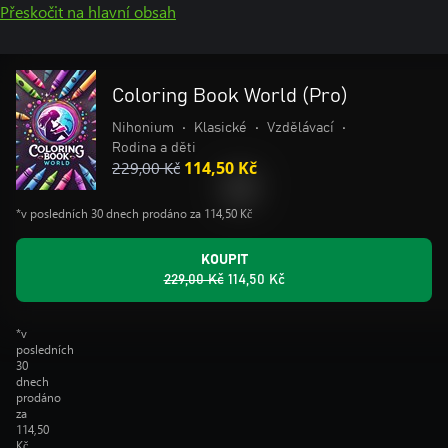
Přeskočit na hlavní obsah
Coloring Book World (Pro)
Nihonium
•
Klasické
•
Vzdělávací
•
Rodina a děti
229,00 Kč
114,50 Kč
*v posledních 30 dnech prodáno za 114,50 Kč
KOUPIT
229,00 Kč
114,50 Kč
*v
posledních
30
dnech
prodáno
za
114,50
Kč