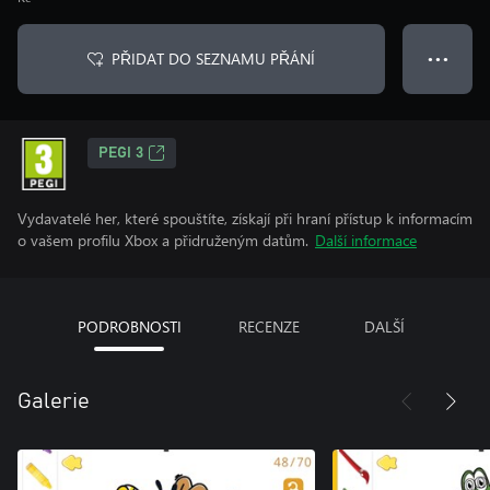
PŘIDAT DO SEZNAMU PŘÁNÍ
● ● ●
PEGI 3
Vydavatelé her, které spouštíte, získají při hraní přístup k informacím
o vašem profilu Xbox a přidruženým datům.
Další informace
PODROBNOSTI
RECENZE
DALŠÍ
Galerie